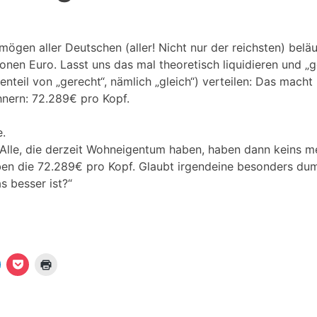
mögen aller Deutschen (aller! Nicht nur der reichsten) beläu
lionen Euro. Lasst uns das mal theoretisch liquidieren und „g
nteil von „gerecht“, nämlich „gleich“) verteilen: Das macht 
nern: 72.289€ pro Kopf.
e.
Alle, die derzeit Wohneigentum haben, haben dann keins m
ben die 72.289€ pro Kopf. Glaubt irgendeine besonders du
s besser ist?“
K
K
K
l
l
i
i
c
c
c
k
k
k
e
,
e