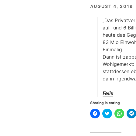
AUGUST 4, 2019
„Das Privatver
auf rund 6 Bil
heute das Gege
83 Mio Einwoh
Einmalig.
Dann ist zapp
Wohlgemerkt: 
stattdessen e
dann irgendwa
Felix
Sharing is caring
K
K
K
l
l
l
l
i
i
i
i
c
c
c
k
k
k
,
,
e