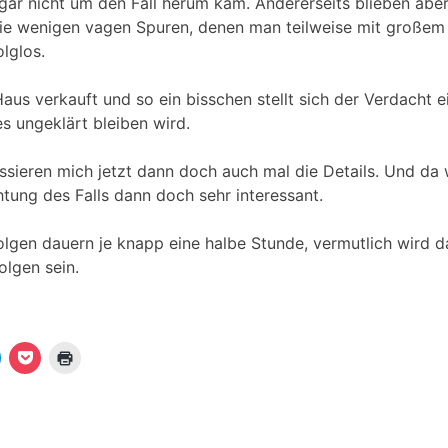
 gar nicht um den Fall herum kam. Andererseits blieben aber
ie wenigen vagen Spuren, denen man teilweise mit großem
olglos.
aus verkauft und so ein bisschen stellt sich der Verdacht ei
es ungeklärt bleiben wird.
ssieren mich jetzt dann doch auch mal die Details. Und da 
htung des Falls dann doch sehr interessant.
olgen dauern je knapp eine halbe Stunde, vermutlich wird d
olgen sein.
K
K
K
l
l
i
i
c
c
c
k
k
k
e
,
e
n
u
n
m
z