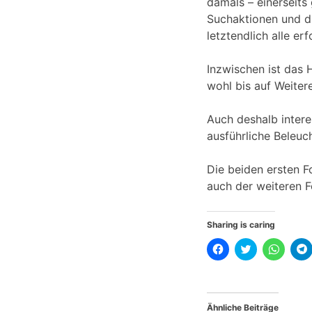
damals – einerseits
Suchaktionen und d
letztendlich alle erf
Inzwischen ist das H
wohl bis auf Weiter
Auch deshalb intere
ausführliche Beleuc
Die beiden ersten F
auch der weiteren F
Sharing is caring
K
K
K
l
l
l
l
i
i
i
i
c
c
c
k
k
k
,
,
e
u
u
n
Ähnliche Beiträge
m
m
,
,