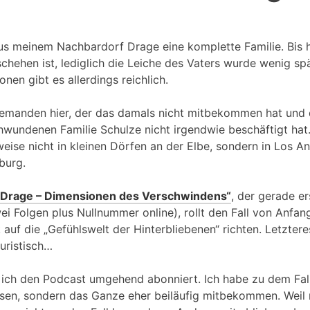
s meinem Nachbardorf Drage eine komplette Familie. Bis 
hehen ist, lediglich die Leiche des Vaters wurde wenig spä
nen gibt es allerdings reichlich.
jemanden hier, der das damals nicht mitbekommen hat und 
hwundenen Familie Schulze nicht irgendwie beschäftigt hat
eise nicht in kleinen Dörfen an der Elbe, sondern in Los A
burg.
„Drage – Dimensionen des Verschwindens“
, der gerade er
wei Folgen plus Nullnummer online), rollt den Fall von Anfa
k auf die „Gefühlswelt der Hinterbliebenen“ richten. Letztere
uristisch…
 ich den Podcast umgehend abonniert. Ich habe zu dem Fall
esen, sondern das Ganze eher beiläufig mitbekommen. Weil 