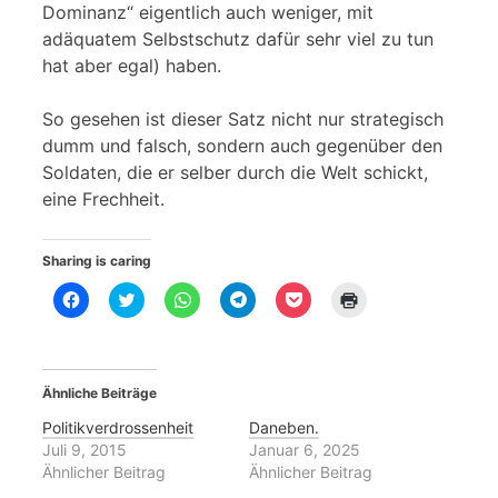
Dominanz“ eigentlich auch weniger, mit
adäquatem Selbstschutz dafür sehr viel zu tun
hat aber egal) haben.
So gesehen ist dieser Satz nicht nur strategisch
dumm und falsch, sondern auch gegenüber den
Soldaten, die er selber durch die Welt schickt,
eine Frechheit.
Sharing is caring
K
K
K
K
K
K
l
l
l
l
l
l
i
i
i
i
i
i
c
c
c
c
c
c
k
k
k
k
k
k
,
,
e
e
,
e
u
u
n
n
u
n
Ähnliche Beiträge
m
m
,
,
m
z
a
ü
u
u
a
u
u
b
m
m
u
m
Politikverdrossenheit
Daneben.
f
e
a
a
f
A
Juli 9, 2015
Januar 6, 2025
F
r
u
u
P
u
a
T
f
f
o
s
Ähnlicher Beitrag
Ähnlicher Beitrag
c
w
W
T
c
d