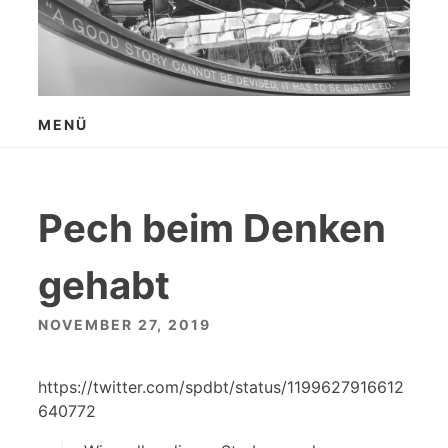
Zum
Inhalt
springen
MENÜ
Pech beim Denken
gehabt
NOVEMBER 27, 2019
https://twitter.com/spdbt/status/1199627916612
640772