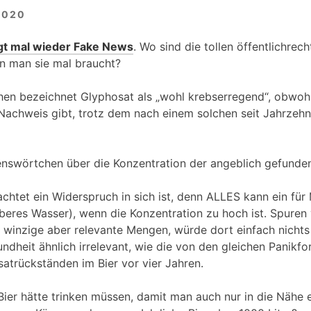
2020
gt mal wieder Fake News
. Wo sind die tollen öffentlichrech
n man sie mal braucht?
hen bezeichnet Glyphosat als „wohl krebserregend“, obwohl 
Nachweis gibt, trotz dem nach einem solchen seit Jahrzehn
enswörtchen über die Konzentration der angeblich gefunden
achtet ein Widerspruch in sich ist, denn ALLES kann ein fü
uberes Wasser), wenn die Konzentration zu hoch ist. Spure
 winzige aber relevante Mengen, würde dort einfach nicht
undheit ähnlich irrelevant, wie die von den gleichen Panikf
trückständen im Bier vor vier Jahren.
ier hätte trinken müssen, damit man auch nur in die Nähe