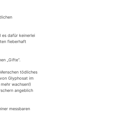
tlichen
es dafür keinerlei
ten fieberhaft
en „Gifte“.
r Menschen tödliches
n von Glyphosat im
s mehr wachsen!)
orschern angeblich
 einer messbaren