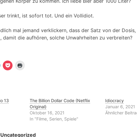
igenen Körper zu kommen. Ich liebe Bier aber 1000 Liter?
 trinkt, ist sofort tot. Und ein Vollidiot.
ich mal jemand verklickern, dass der Satz von der Dosis, 
, damit die aufhören, solche Unwahrheiten zu verbreiten?
K
K
K
l
l
i
i
c
c
c
k
k
k
e
,
e
n
u
n
m
z
u
a
u
m
u
m
lo 13
The Billion Dollar Code (Netflix
Idiocracy
a
f
A
Original)
Januar 6, 2021
u
P
u
o
s
Oktober 16, 2021
Ähnlicher Beitr
T
c
d
In "Filme, Serien, Spiele"
e
k
r
e
u
e
t
c
g
z
k
r
Uncategorized
u
e