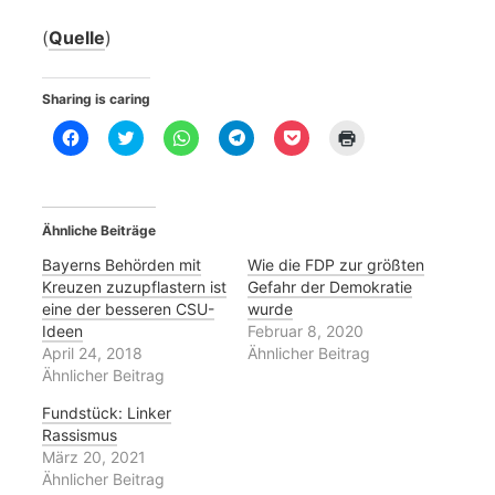
(
Quelle
)
Sharing is caring
K
K
K
K
K
K
l
l
l
l
l
l
i
i
i
i
i
i
c
c
c
c
c
c
k
k
k
k
k
k
,
,
e
e
,
e
u
u
n
n
u
n
Ähnliche Beiträge
m
m
,
,
m
z
a
ü
u
u
a
u
u
b
m
m
u
m
Bayerns Behörden mit
Wie die FDP zur größten
f
e
a
a
f
A
Kreuzen zuzupflastern ist
Gefahr der Demokratie
F
r
u
u
P
u
a
T
f
f
o
s
eine der besseren CSU-
wurde
c
w
W
T
c
d
Ideen
Februar 8, 2020
e
i
h
e
k
r
b
t
a
l
e
u
April 24, 2018
Ähnlicher Beitrag
o
t
t
e
t
c
Ähnlicher Beitrag
o
e
s
g
z
k
k
r
A
r
u
e
z
z
p
a
t
n
Fundstück: Linker
u
u
p
m
e
(
Rassismus
t
t
z
z
i
W
e
e
u
u
l
i
März 20, 2021
i
i
t
t
e
r
Ähnlicher Beitrag
l
l
e
e
n
d
e
e
i
i
(
i