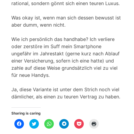
rational, sondern gönnt sich einen teuren Luxus.
Was okay ist, wenn man sich dessen bewusst ist
aber dumm, wenn nicht.
Wie ich persönlich das handhabe? Ich verliere
oder zerstöre im Suff mein Smartphone
ungefähr im Jahrestakt (gerne kurz nach Ablauf
einer Versicherung, sofern ich eine hatte) und
zahle auf diese Weise grundsätzlich viel zu viel
für neue Handys.
Ja, diese Variante ist unter dem Strich noch viel
dämlicher, als einen zu teuren Vertrag zu haben.
Sharing is caring
K
K
K
K
K
K
l
l
l
l
l
l
i
i
i
i
i
i