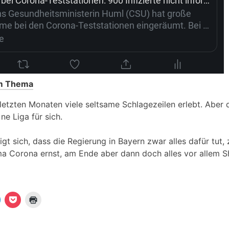
um Thema
letzten Monaten viele seltsame Schlagezeilen erlebt. Aber d
ne Liga für sich.
t sich, dass die Regierung in Bayern zwar alles dafür tut, 
a Corona ernst, am Ende aber dann doch alles vor allem S
K
K
K
l
l
i
i
c
c
c
k
k
k