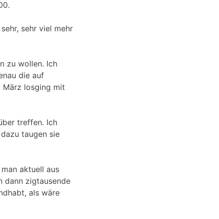
00.
 sehr, sehr viel mehr
n zu wollen. Ich
enau die auf
m März losging mit
ber treffen. Ich
 dazu taugen sie
 man aktuell aus
n dann zigtausende
ndhabt, als wäre