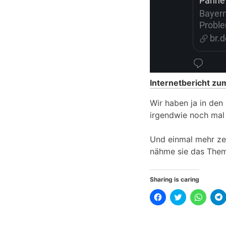
Internetbericht z
Wir haben ja in den 
irgendwie noch mal 
Und einmal mehr zeig
nähme sie das Them
Sharing is caring
K
K
K
l
l
l
l
i
i
i
i
c
c
c
k
k
k