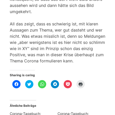
aussehen wird und dann hätte sich das Bild
umgekehrt.
All das zeigt, dass es schwierig ist, mit klaren
Aussagen zum Thema, wer gut dasteht und wer
nicht. Was etwas misslich ist, denn so Meldungen
wie „aber wenigstens ist es hier nicht so schlimm
wie in XY“ sind im Prinzip schon das einzig
Positive, was man in dieser Krise überhaupt zum
Thema Corona formulieren kann.
Sharing is caring
K
K
K
K
K
K
l
l
l
l
l
l
i
i
i
i
i
i
c
c
c
c
c
c
k
k
k
k
k
k
,
,
e
e
,
e
u
u
n
n
u
n
Ähnliche Beiträge
m
m
,
,
m
z
a
ü
u
u
a
u
u
b
m
m
u
m
Corona-Tagebuch:
Corona-Tagebuch: