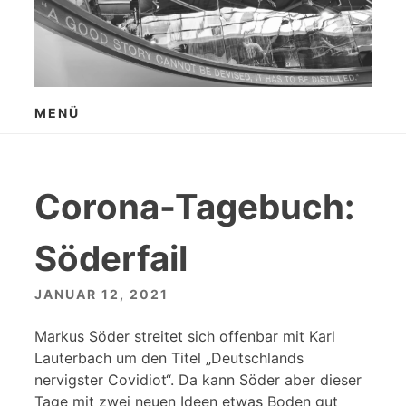
Zum
Inhalt
springen
MENÜ
Corona-Tagebuch:
Söderfail
JANUAR 12, 2021
Markus Söder streitet sich offenbar mit Karl
Lauterbach um den Titel „Deutschlands
nervigster Covidiot“. Da kann Söder aber dieser
Tage mit zwei neuen Ideen etwas Boden gut