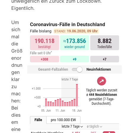
unweigerlich ein Zurück zum Lockdown.
Eigentlich.
Um
sich
mal
die
Größ
enor
dnun
gen
klar
zu
mac
hen:
Bei
dies
em
eine