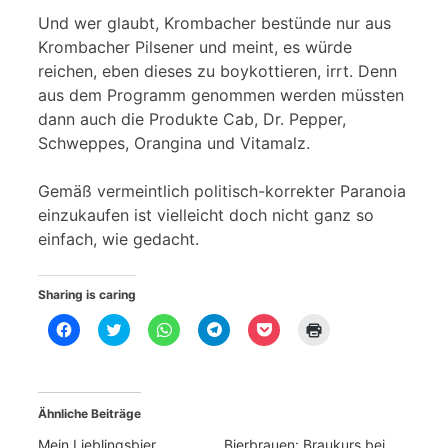
Und wer glaubt, Krombacher bestünde nur aus
Krombacher Pilsener und meint, es würde
reichen, eben dieses zu boykottieren, irrt. Denn
aus dem Programm genommen werden müssten
dann auch die Produkte Cab, Dr. Pepper,
Schweppes, Orangina und Vitamalz.
Gemäß vermeintlich politisch-korrekter Paranoia
einzukaufen ist vielleicht doch nicht ganz so
einfach, wie gedacht.
Sharing is caring
K
K
K
K
K
K
l
l
l
l
l
l
i
i
i
i
i
i
c
c
c
c
c
c
k
k
k
k
k
k
,
,
e
e
,
e
u
u
n
n
u
n
Ähnliche Beiträge
m
m
,
,
m
z
a
ü
u
u
a
u
u
b
m
m
u
m
Mein Lieblingsbier
Bierbrauen: Braukurs bei