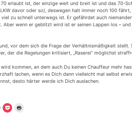
70 erlaubt ist, der einzige weit und breit ist und das 70-S
n LKW davor oder so), deswegen halt immer noch 100 fährt, i
 viel zu schnell unterwegs ist. Er gefährdet auch niemanden
st. Aber wenn er geblitzt wird ist er seinen Lappen los – u
rund, vor dem sich die Frage der Verhältnismäßigkeit stellt.
er, der die Regelungen kritisiert, „Raserei“ möglichst straffr
ag wird kommen, an dem auch Du keinen Chauffeur mehr hast
rzhaft lachen, wenn es Dich dann vielleicht mal selbst erwi
annst, desto härter werde ich Dich auslachen.
K
K
K
l
l
i
i
c
c
c
k
k
k
e
,
e
n
u
n