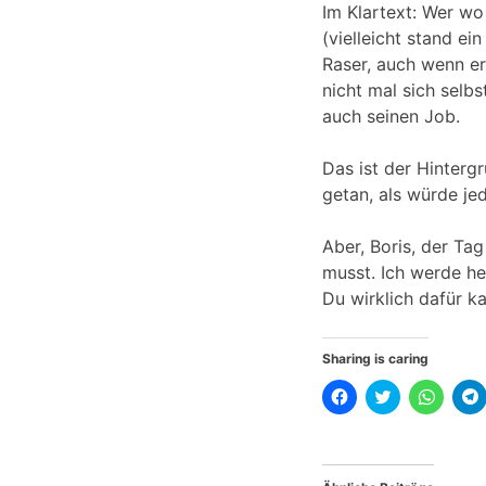
Im Klartext: Wer wo 
(vielleicht stand ei
Raser, auch wenn er
nicht mal sich selb
auch seinen Job.
Das ist der Hinterg
getan, als würde jed
Aber, Boris, der T
musst. Ich werde he
Du wirklich dafür k
Sharing is caring
K
K
K
l
l
l
l
i
i
i
i
c
c
c
k
k
k
,
,
e
u
u
n