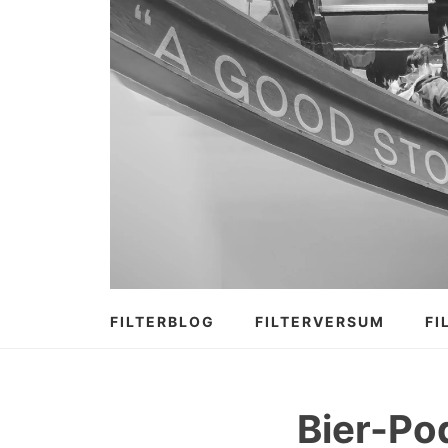
Zum
Inhalt
springen
FILTERBLOG
FILTERVERSUM
FI
Bier-Po