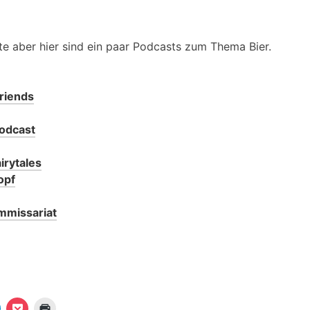
ste aber hier sind ein paar Podcasts zum Thema Bier.
Friends
Podcast
airytales
opf
mmissariat
K
K
K