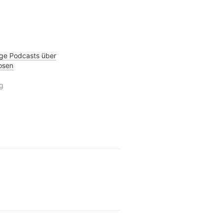
ge Podcasts über
uosen
ag