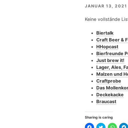
JANUAR 13, 2021
Keine vollstände Li
Biertalk
Craft Beer & 
HHopcast
Bierfreunde 
Just brew it!
Lager, Ales, F
Malzen und H
Craftprobe
Das Mollenko
Deckekacke
Braucast
Sharing is caring
K
K
K