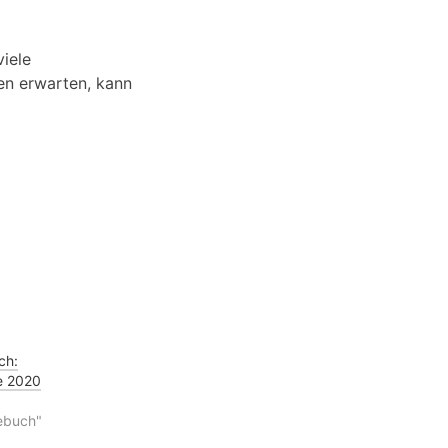
iele
len erwarten, kann
ch:
e 2020
ebuch"