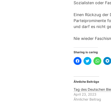
Sozialisten oder Fa
Einen Rückzug der 
Parteiprominente fo
und darf es nicht g
Nie wieder Faschism
Sharing is caring
K
K
K
l
l
l
l
i
i
i
i
c
c
c
k
k
k
,
,
e
u
u
n
Ähnliche Beiträge
m
m
,
,
a
ü
u
u
b
m
Tag des Deutschen Bie
f
e
a
April 23, 2023
F
r
u
a
T
f
f
Ähnlicher Beitrag
c
w
W
e
i
h
b
t
a
l