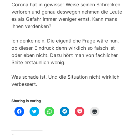
Corona hat in gewisser Weise seinen Schrecken
verloren und genau deswegen nehmen die Leute
es als Gefahr immer weniger ernst. Kann mans
ihnen verdenken?
Ich denke nein. Die eigentliche Frage wäre nun,
ob dieser Eindruck denn wirklich so falsch ist
oder eben nicht. Dazu hört man von fachlicher
Seite erstaunlich wenig.
Was schade ist. Und die Situation nicht wirklich
verbessert.
Sharing is caring
K
K
K
K
K
K
l
l
l
l
l
l
i
i
i
i
i
i
c
c
c
c
c
c
k
k
k
k
k
k
,
,
e
e
,
e
u
u
n
n
u
n