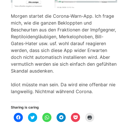
Morgen startet die Corona-Warn-App. Ich frage
mich, wie die ganzen Bekloppten und
Bescheurten aus den Fraktionen der Impfgegner,
Reptiloidengläubigen, Merkelophoben, Bill-
Gates-Hater usw. usf. wohl darauf reagieren
werden, dass sich diese App wider Erwarten
doch nicht automatisch installieren wird. Aber
vermutlich werden sie sich einfach den gefühlten
Skandal ausdenken.
Idiot müsste man sein. Da wird eine offenbar nie
langweilig. Nichtmal während Corona.
Sharing is caring
K
K
K
K
K
K
l
l
l
l
l
l
i
i
i
i
i
i
c
c
c
c
c
c