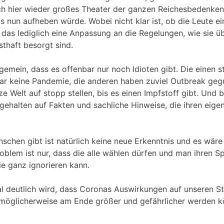
ch hier wieder großes Theater der ganzen Reichesbedenkent
 nun aufheben würde. Wobei nicht klar ist, ob die Leute ei
 das lediglich eine Anpassung an die Regelungen, wie sie ü
sthaft besorgt sind.
gemein, dass es offenbar nur noch Idioten gibt. Die einen st
 gar keine Pandemie, die anderen haben zuviel Outbreak ge
e Welt auf stopp stellen, bis es einen Impfstoff gibt. Und 
gehalten auf Fakten und sachliche Hinweise, die ihren eige
hen gibt ist natürlich keine neue Erkenntnis und es wäre 
roblem ist nur, dass die alle wählen dürfen und man ihren S
ie ganz ignorieren kann.
 deutlich wird, dass Coronas Auswirkungen auf unseren Sta
möglicherweise am Ende größer und gefährlicher werden kö