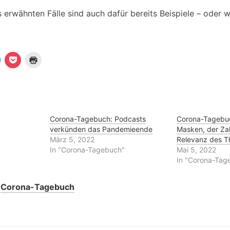
 erwähnten Fälle sind auch dafür bereits Beispiele – oder 
K
K
K
l
l
i
i
c
c
c
k
k
k
e
,
e
n
u
n
m
z
u
a
u
m
u
m
Corona-Tagebuch: Podcasts
Corona-Tagebuc
a
f
A
verkünden das Pandemieende
Masken, der Za
u
P
u
o
s
März 5, 2022
Relevanz des 
T
c
d
In "Corona-Tagebuch"
Mai 5, 2022
e
k
r
e
u
In "Corona-Tag
e
t
c
g
z
k
u
e
a
t
n
r
Corona-Tagebuch
m
e
(
z
i
W
u
l
i
e
r
e
n
d
(
i