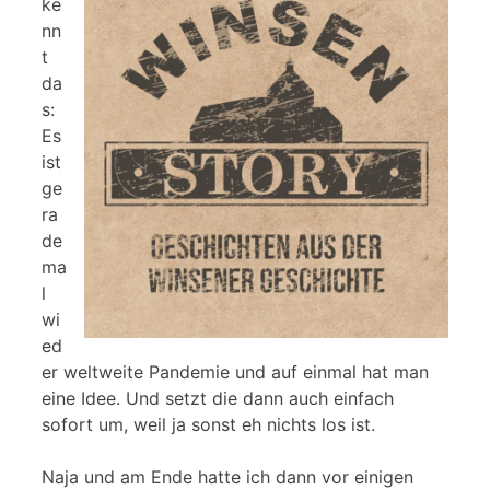
ke
nn
t
da
s:
Es
ist
ge
ra
de
ma
l
wi
ed
er weltweite Pandemie und auf einmal hat man
eine Idee. Und setzt die dann auch einfach
sofort um, weil ja sonst eh nichts los ist.
Naja und am Ende hatte ich dann vor einigen