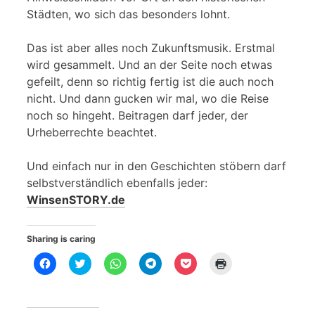
Städten, wo sich das besonders lohnt.
Das ist aber alles noch Zukunftsmusik. Erstmal
wird gesammelt. Und an der Seite noch etwas
gefeilt, denn so richtig fertig ist die auch noch
nicht. Und dann gucken wir mal, wo die Reise
noch so hingeht. Beitragen darf jeder, der
Urheberrechte beachtet.
Und einfach nur in den Geschichten stöbern darf
selbstverständlich ebenfalls jeder:
WinsenSTORY.de
Sharing is caring
K
K
K
K
K
K
l
l
l
l
l
l
i
i
i
i
i
i
c
c
c
c
c
c
k
k
k
k
k
k
,
,
e
e
,
e