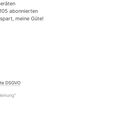
Geräten
 105 abonnierten
espart, meine Güte!
hte DSGVO
Meinung"