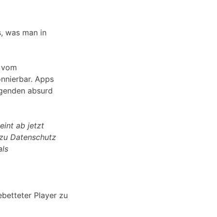
s, was man in
z vom
onnierbar. Apps
lgenden absurd
int ab jetzt
 zu Datenschutz
als
ebetteter Player zu