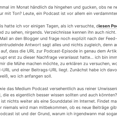
 einmal im Monat händlich da hingehen und gucken, obs ne n
nur mit Ton? Leute, ein Podcast ist vor allem ein verdammte
is hatte ich vor einigen Tagen, als ich versuchte, d
iesen Po
ed zu sehen, nirgends. Verzeichnisse kennen ihn auch nicht.
-Mail an den Blogger und frage noch explizit nach der Feed
eintrudelnde Antwort sagt alles und nichts zugleich, denn an
auf, dass die URL zur Podcast-Episode in genau dem Artik
aupt erst zu dieser Nachfrage veranlasst hatte… ich bin im
 mir die Mühe machen möchte, zu erklären zu versuchen, wo
-URL und einer Beitrags-URL liegt. Zunächst habe ich dav
 weiß, wo ich anfangen soll.
g, wie das Medium Podcast versehentlich aus reiner Unwisse
 die es eigentlich besser wissen sollten und auch könnten
ist nichts weiter als eine Sounddatei im Internet. Findet 
r niemals wird man mitbekommen, ob es neue Beiträge gibt.
odcast ist und der Grund, warum ich irgendwann mal sogar