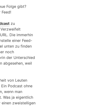
eue Folge gibt?
r Feed!
dcast
zu
 Verzweifelt
-URL. Die immerhin
stelle einer Feed-
el unten zu finden
mer noch
rin der Unterschied
on abgesehen, weil
nheit von Leuten
? Ein Podcast ohne
man, wenn man
 Was ja eigentlich
 einen zweistelligen