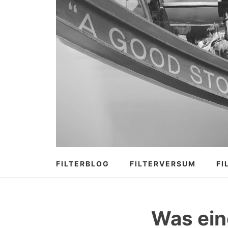
Zum
Inhalt
springen
FILTERBLOG
FILTERVERSUM
FI
Was ei