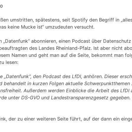
20
en umstritten, spätestens, seit Spotify den Begriff in „alle
was keine Mucke ist“ umzudeuten versucht.
en „Datenfunk“ abonnieren, einen Podcast über Datenschut
auftragten des Landes Rheinland-Pfalz. Ist aber nicht ab
diesem Namen und geht man auf die Seite, bekommt man fo
u lesen:
e „Datenfunk“, den Podcast des LfDI, anhören. Dieser ersche
d behandelt in kurzen Folgen aktuelle Schwerpunktthemen
nsfreiheit. Außerdem werden Einblicke die Arbeit des LfDI 
rde unter DS-GVO und Landestransparenzgesetz gegeben.
nk, der zu einer weiteren Seite führt, auf der dann ein eing