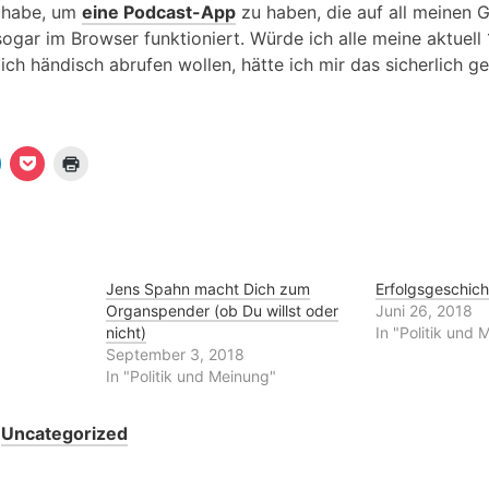
 habe, um
eine Podcast-App
zu haben, die auf all meinen 
sogar im Browser funktioniert. Würde ich alle meine aktuell
ich händisch abrufen wollen, hätte ich mir das sicherlich g
K
K
K
l
l
i
i
c
c
c
k
k
k
e
,
e
n
u
n
m
z
u
a
u
m
u
m
Jens Spahn macht Dich zum
Erfolgsgeschic
a
f
A
Organspender (ob Du willst oder
Juni 26, 2018
u
P
u
o
s
nicht)
In "Politik und 
T
c
d
September 3, 2018
e
k
r
e
u
In "Politik und Meinung"
e
t
c
g
z
k
u
e
a
t
n
r
Uncategorized
m
e
(
z
i
W
u
l
i
e
r