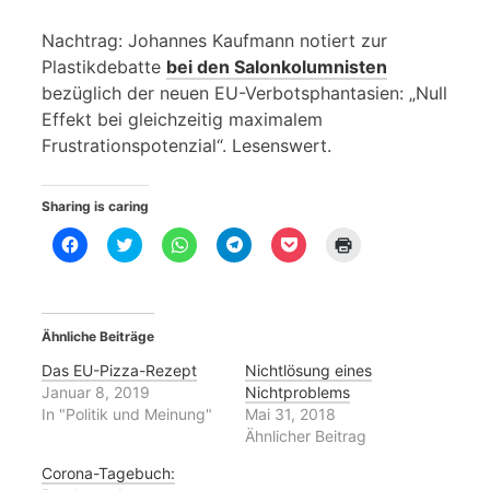
Nachtrag: Johannes Kaufmann notiert zur
Plastikdebatte
bei den Salonkolumnisten
bezüglich der neuen EU-Verbotsphantasien: „Null
Effekt bei gleichzeitig maximalem
Frustrationspotenzial“. Lesenswert.
Sharing is caring
K
K
K
K
K
K
l
l
l
l
l
l
i
i
i
i
i
i
c
c
c
c
c
c
k
k
k
k
k
k
,
,
e
e
,
e
u
u
n
n
u
n
Ähnliche Beiträge
m
m
,
,
m
z
a
ü
u
u
a
u
u
b
m
m
u
m
Das EU-Pizza-Rezept
Nichtlösung eines
f
e
a
a
f
A
Januar 8, 2019
Nichtproblems
F
r
u
u
P
u
a
T
f
f
o
s
In "Politik und Meinung"
Mai 31, 2018
c
w
W
T
c
d
Ähnlicher Beitrag
e
i
h
e
k
r
b
t
a
l
e
u
o
t
t
e
t
c
Corona-Tagebuch:
o
e
s
g
z
k