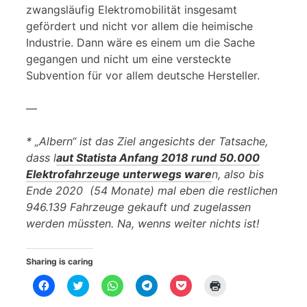
zwangsläufig Elektromobilität insgesamt
gefördert und nicht vor allem die heimische
Industrie. Dann wäre es einem um die Sache
gegangen und nicht um eine versteckte
Subvention für vor allem deutsche Hersteller.
—
* „Albern“ ist das Ziel angesichts der Tatsache,
dass l
aut Statista Anfang 2018 rund 50.000
Elektrofahrzeuge unterwegs ware
n, also bis
Ende 2020 (54 Monate) mal eben die restlichen
946.139 Fahrzeuge gekauft und zugelassen
werden müssten. Na, wenns weiter nichts ist!
Sharing is caring
K
K
K
K
K
K
l
l
l
l
l
l
i
i
i
i
i
i