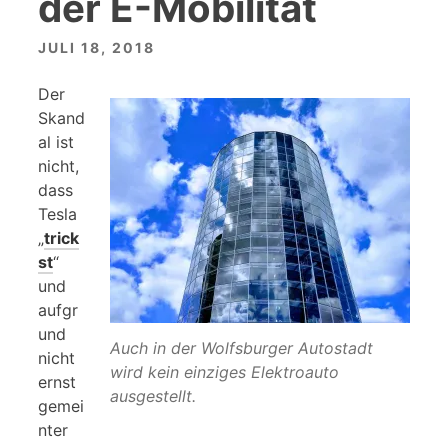
der E-Mobilität
JULI 18, 2018
Der
Skand
al ist
nicht,
dass
Tesla
„
trick
st
“
und
aufgr
und
Auch in der Wolfsburger Autostadt
nicht
wird kein einziges Elektroauto
ernst
ausgestellt.
gemei
nter