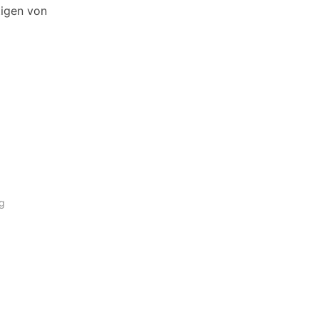
tigen von
ag