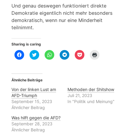
Und genau deswegen funktioniert direkte
Demokratie eigentlich nicht mehr besonders
demokratisch, wenn nur eine Minderheit
teilnimmt.
Sharing is caring
K
K
K
K
K
K
l
l
l
l
l
l
i
i
i
i
i
i
c
c
c
c
c
c
k
k
k
k
k
k
,
,
e
e
,
e
u
u
n
n
u
n
Ähnliche Beiträge
m
m
,
,
m
z
a
ü
u
u
a
u
u
b
m
m
u
m
Von der linken Lust am
Methoden der Shitshow
f
e
a
a
f
A
AFD-Triumph
Juli 21, 2023
F
r
u
u
P
u
a
T
f
f
o
s
September 15, 2023
In "Politik und Meinung"
c
w
W
T
c
d
Ähnlicher Beitrag
e
i
h
e
k
r
b
t
a
l
e
u
o
t
t
e
t
c
Was hilft gegen die AFD?
o
e
s
g
z
k
September 28, 2023
k
r
A
r
u
e
z
z
p
a
t
n
Ähnlicher Beitrag
u
u
p
m
e
(