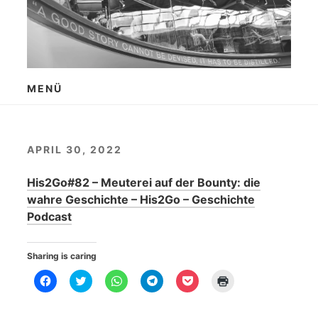
Zum
Inhalt
springen
MENÜ
APRIL 30, 2022
His2Go#82 – Meuterei auf der Bounty: die
wahre Geschichte – His2Go – Geschichte
Podcast
Sharing is caring
K
K
K
K
K
K
l
l
l
l
l
l
i
i
i
i
i
i
c
c
c
c
c
c
k
k
k
k
k
k