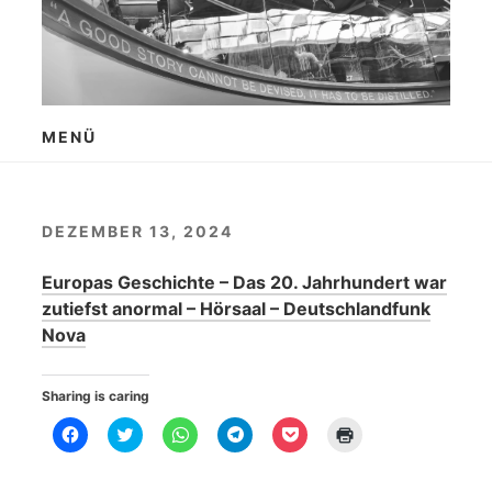
Zum
Inhalt
springen
MENÜ
DEZEMBER 13, 2024
Europas Geschichte – Das 20. Jahrhundert war
zutiefst anormal – Hörsaal – Deutschlandfunk
Nova
Sharing is caring
K
K
K
K
K
K
l
l
l
l
l
l
i
i
i
i
i
i
c
c
c
c
c
c
k
k
k
k
k
k