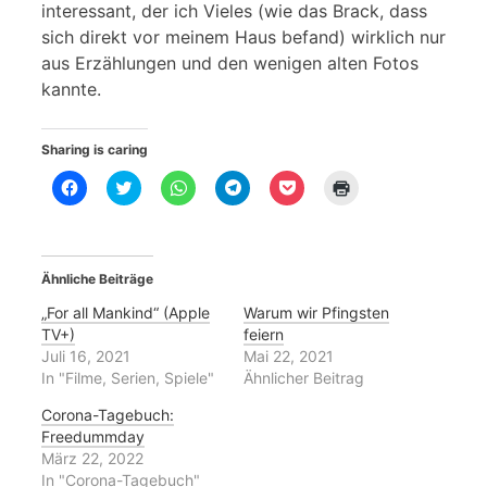
interessant, der ich Vieles (wie das Brack, dass
sich direkt vor meinem Haus befand) wirklich nur
aus Erzählungen und den wenigen alten Fotos
kannte.
Sharing is caring
K
K
K
K
K
K
l
l
l
l
l
l
i
i
i
i
i
i
c
c
c
c
c
c
k
k
k
k
k
k
,
,
e
e
,
e
u
u
n
n
u
n
Ähnliche Beiträge
m
m
,
,
m
z
a
ü
u
u
a
u
u
b
m
m
u
m
„For all Mankind“ (Apple
Warum wir Pfingsten
f
e
a
a
f
A
TV+)
feiern
F
r
u
u
P
u
a
T
f
f
o
s
Juli 16, 2021
Mai 22, 2021
c
w
W
T
c
d
In "Filme, Serien, Spiele"
Ähnlicher Beitrag
e
i
h
e
k
r
b
t
a
l
e
u
o
t
t
e
t
c
Corona-Tagebuch:
o
e
s
g
z
k
Freedummday
k
r
A
r
u
e
z
z
p
a
t
n
März 22, 2022
u
u
p
m
e
(
In "Corona-Tagebuch"
t
t
z
z
i
W