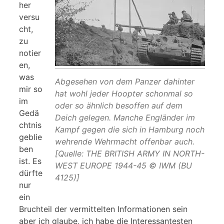
her
versu
cht,
zu
notier
en,
was
Abgesehen von dem Panzer dahinter
mir so
hat wohl jeder Hoopter schonmal so
im
oder so ähnlich besoffen auf dem
Gedä
Deich gelegen. Manche Engländer im
chtnis
Kampf gegen die sich in Hamburg noch
geblie
wehrende Wehrmacht offenbar auch.
ben
[Quelle: THE BRITISH ARMY IN NORTH-
ist. Es
WEST EUROPE 1944-45 © IWM (BU
dürfte
4125)]
nur
ein
Bruchteil der vermittelten Informationen sein
aber ich glaube, ich habe die Interessantesten