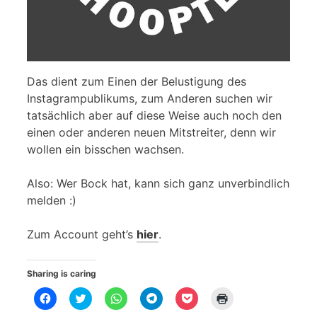
Das dient zum Einen der Belustigung des
Instagrampublikums, zum Anderen suchen wir
tatsächlich aber auf diese Weise auch noch den
einen oder anderen neuen Mitstreiter, denn wir
wollen ein bisschen wachsen.
Also: Wer Bock hat, kann sich ganz unverbindlich
melden :)
Zum Account geht’s
hier
.
Sharing is caring
K
K
K
K
K
K
l
l
l
l
l
l
i
i
i
i
i
i