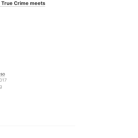
 – True Crime meets
 so
017
ag