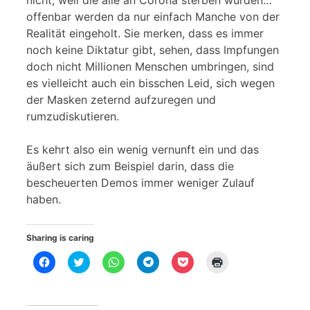
offenbar werden da nur einfach Manche von der
Realität eingeholt. Sie merken, dass es immer
noch keine Diktatur gibt, sehen, dass Impfungen
doch nicht Millionen Menschen umbringen, sind
es vielleicht auch ein bisschen Leid, sich wegen
der Masken zeternd aufzuregen und
rumzudiskutieren.
Es kehrt also ein wenig vernunft ein und das
äußert sich zum Beispiel darin, dass die
bescheuerten Demos immer weniger Zulauf
haben.
Sharing is caring
K
K
K
K
K
K
l
l
l
l
l
l
i
i
i
i
i
i
c
c
c
c
c
c
k
k
k
k
k
k
,
,
e
e
,
e