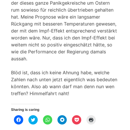
der dieses ganze Panikgekreische um Ostern
rum sowieso für reichlich übertrieben gehalten
hat. Meine Prognose wäre ein langsamer
Rückgang mit besseren Temperaturen gewesen,
der mit dem Impf-Effekt entsprechend verstärkt
worden wäre. Nur, dass ich den Impf-Effekt bei
weitem nicht so positiv eingeschätzt hätte, so
wie die Performance der Regierung damals
aussah.
Blöd ist, dass ich keine Ahnung habe, welche
Zahlen nach unten jetzt eigentlich was bedeuten
könnten. Also ab wann darf man denn nun wen
treffen? Himmelfahrt naht!
Sharing is caring
K
K
K
K
K
K
l
l
l
l
l
l
i
i
i
i
i
i