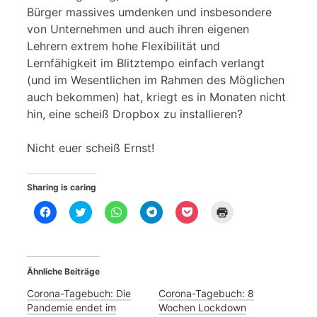
Bürger massives umdenken und insbesondere
von Unternehmen und auch ihren eigenen
Lehrern extrem hohe Flexibilität und
Lernfähigkeit im Blitztempo einfach verlangt
(und im Wesentlichen im Rahmen des Möglichen
auch bekommen) hat, kriegt es in Monaten nicht
hin, eine scheiß Dropbox zu installieren?
Nicht euer scheiß Ernst!
Sharing is caring
K
K
K
K
K
K
l
l
l
l
l
l
i
i
i
i
i
i
c
c
c
c
c
c
k
k
k
k
k
k
,
,
e
e
,
e
u
u
n
n
u
n
Ähnliche Beiträge
m
m
,
,
m
z
a
ü
u
u
a
u
u
b
m
m
u
m
Corona-Tagebuch: Die
Corona-Tagebuch: 8
f
e
a
a
f
A
Pandemie endet im
Wochen Lockdown
F
r
u
u
P
u