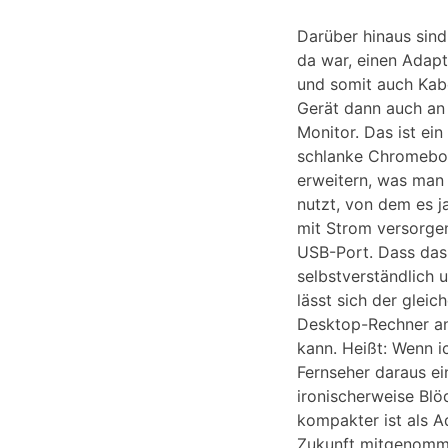
Darüber hinaus sind
da war, einen Adap
und somit auch Kabe
Gerät dann auch an
Monitor. Das ist ei
schlanke Chromebook
erweitern, was man
nutzt, von dem es ja
mit Strom versorge
USB-Port. Dass das a
selbstverständlich u
lässt sich der glei
Desktop-Rechner an
kann. Heißt: Wenn 
Fernseher daraus e
ironischerweise Blö
kompakter ist als A
Zukunft mitgenommen