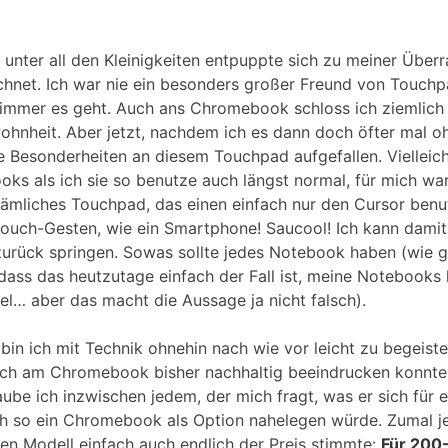
t unter all den Kleinigkeiten entpuppte sich zu meiner Übe
hnet. Ich war nie ein besonders großer Freund von Touchp
 immer es geht. Auch ans Chromebook schloss ich ziemlich
ohnheit. Aber jetzt, nachdem ich es dann doch öfter mal 
e Besonderheiten an diesem Touchpad aufgefallen. Vielleicht
s als ich sie so benutze auch längst normal, für mich wa
dämliches Touchpad, das einen einfach nur den Cursor benu
touch-Gesten, wie ein Smartphone! Saucool! Ich kann damit
urück springen. Sowas sollte jedes Notebook haben (wie ge
 dass das heutzutage einfach der Fall ist, meine Notebooks 
l… aber das macht die Aussage ja nicht falsch).
 bin ich mit Technik ohnehin nach wie vor leicht zu begeist
mich am Chromebook bisher nachhaltig beeindrucken konnte
ube ich inzwischen jedem, der mich fragt, was er sich für e
uch so ein Chromebook als Option nahelegen würde. Zumal j
en Modell einfach auch endlich der Preis stimmte:
Für 200-