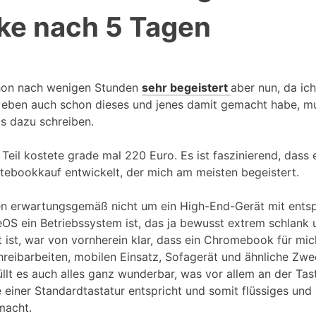
ke nach 5 Tagen
0
chon nach wenigen Stunden
sehr begeistert
aber nun, da ich
eben auch schon dieses und jenes damit gemacht habe, mu
s dazu schreiben.
 Teil kostete grade mal 220 Euro. Es ist faszinierend, dass
ebookkauf entwickelt, der mich am meisten begeistert.
en erwartungsgemäß nicht um ein High-End-Gerät mit ents
OS ein Betriebssystem ist, das ja bewusst extrem schlank 
 ist, war von vornherein klar, dass ein Chromebook für mic
hreibarbeiten, mobilen Einsatz, Sofagerät und ähnliche Zwe
llt es auch alles ganz wunderbar, was vor allem an der Tasta
e einer Standardtastatur entspricht und somit flüssiges un
macht.