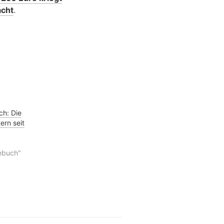
acht
.
h: Die
ern seit
ebuch"