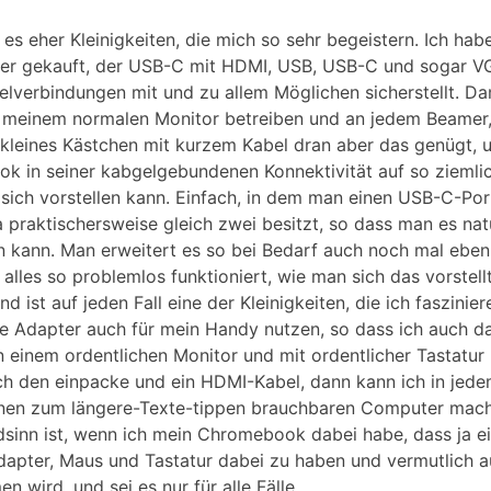
 es eher Kleinigkeiten, die mich so sehr begeistern. Ich ha
ter gekauft, der USB-C mit HDMI, USB, USB-C und sogar V
lverbindungen mit und zu allem Möglichen sicherstellt. Da
 meinem normalen Monitor betreiben und an jedem Beamer,
n kleines Kästchen mit kurzem Kabel dran aber das genügt, 
 in seiner kabgelgebundenen Konnektivität auf so ziemlic
 sich vorstellen kann. Einfach, in dem man einen USB-C-
 praktischersweise gleich zwei besitzt, so dass man es natü
n kann. Man erweitert es so bei Bedarf auch noch mal eben
lles so problemlos funktioniert, wie man sich das vorstellt
nd ist auf jeden Fall eine der Kleinigkeiten, die ich faszini
che Adapter auch für mein Handy nutzen, so dass ich auch da
 einem ordentlichen Monitor und mit ordentlicher Tastatu
ich den einpacke und ein HDMI-Kabel, dann kann ich in jed
inen zum längere-Texte-tippen brauchbaren Computer mac
dsinn ist, wenn ich mein Chromebook dabei habe, dass ja e
dapter, Maus und Tastatur dabei zu haben und vermutlich au
 wird, und sei es nur für alle Fälle.