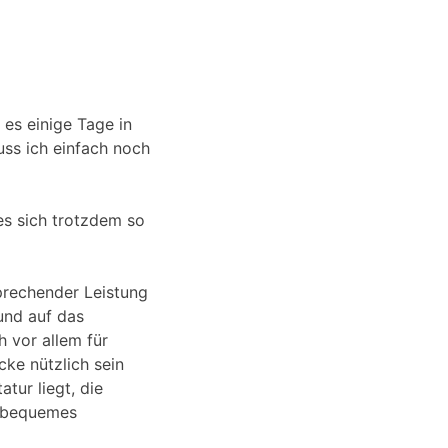
 es einige Tage in
ss ich einfach noch
 es sich trotzdem so
prechender Leistung
und auf das
h vor allem für
cke nützlich sein
tur liegt, die
d bequemes