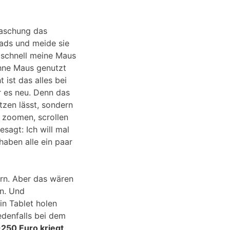
rraschung das
ads und meide sie
 schnell meine Maus
ohne Maus genutzt
 ist das alles bei
r es neu. Denn das
tzen lässt, sondern
 zoomen, scrollen
sagt: Ich will mal
haben alle ein paar
ern. Aber das wären
n. Und
in Tablet holen
edenfalls bei dem
250 Euro kriegt