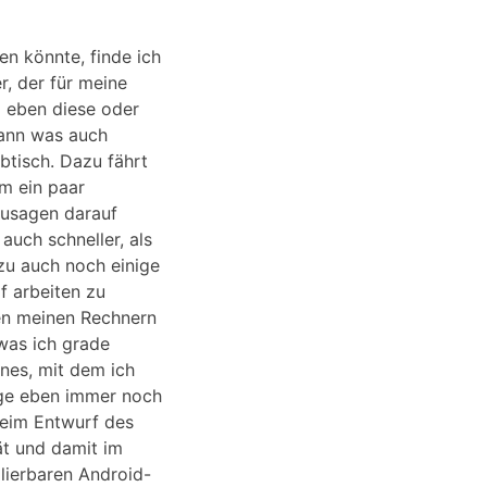
ken könnte, finde ich
, der für meine
l eben diese oder
kann was auch
btisch. Dazu fährt
m ein paar
zusagen darauf
auch schneller, als
u auch noch einige
f arbeiten zu
hen meinen Rechnern
was ich grade
nes, mit dem ich
nge eben immer noch
beim Entwurf des
ät und damit im
lierbaren Android-