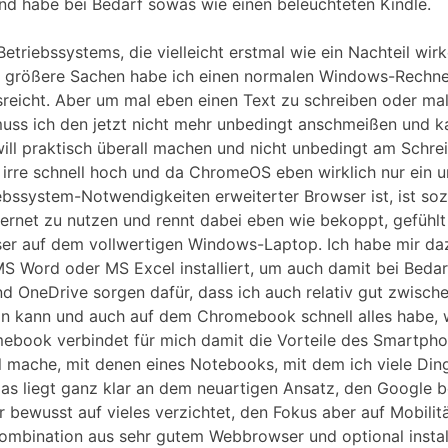
nd habe bei Bedarf sowas wie einen beleuchteten Kindle.
Betriebssystems, die vielleicht erstmal wie ein Nachteil wir
ür größere Sachen habe ich einen normalen Windows-Rechner
reicht. Aber um mal eben einen Text zu schreiben oder ma
uss ich den jetzt nicht mehr unbedingt anschmeißen und 
ll praktisch überall machen und nicht unbedingt am Schrei
irre schnell hoch und da ChromeOS eben wirklich nur ein u
ebssystem-Notwendigkeiten erweiterter Browser ist, ist so
nternet zu nutzen und rennt dabei eben wie bekoppt, gefühlt 
r auf dem vollwertigen Windows-Laptop. Ich habe mir daz
 Word oder MS Excel installiert, um auch damit bei Bedar
d OneDrive sorgen dafür, dass ich auch relativ gut zwisc
ln kann und auch auf dem Chromebook schnell alles habe, 
ebook verbindet für mich damit die Vorteile des Smartpho
el mache, mit denen eines Notebooks, mit dem ich viele Di
das liegt ganz klar an dem neuartigen Ansatz, den Google 
 bewusst auf vieles verzichtet, den Fokus aber auf Mobilit
Kombination aus sehr gutem Webbrowser und optional instal