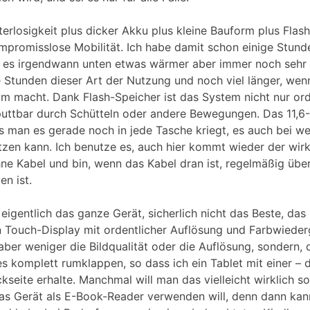
terlosigkeit plus dicker Akku plus kleine Bauform plus Flas
mpromisslose Mobilität. Ich habe damit schon einige Stund
 es irgendwann unten etwas wärmer aber immer noch sehr
le Stunden dieser Art der Nutzung und noch viel länger, we
m macht. Dank Flash-Speicher ist das System nicht nur orde
uttbar durch Schütteln oder andere Bewegungen. Das 11,
s man es gerade noch in jede Tasche kriegt, es auch bei we
tzen kann. Ich benutze es, auch hier kommt wieder der wir
ne Kabel und bin, wenn das Kabel dran ist, regelmäßig über
en ist.
 eigentlich das ganze Gerät, sicherlich nicht das Beste, das
in Touch-Display mit ordentlicher Auflösung und Farbwiede
t aber weniger die Bildqualität oder die Auflösung, sondern,
 es komplett rumklappen, so dass ich ein Tablet mit einer – 
ckseite erhalte. Manchmal will man das vielleicht wirklich 
das Gerät als E-Book-Reader verwenden will, denn dann kan