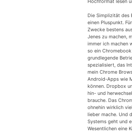
Hochformat lesen u
Die Simplizität des 
einen Pluspunkt. F
Zwecke bestens aus
Jenes zu machen, m
immer ich machen wi
so ein Chromebook 
grundlegende Betri
spezialisiert, das I
mein Chrome Browse
Android-Apps wie MS
können. Dropbox un
hin- und herwechse
brauche. Das Chrom
ohnehin wirklich vi
lieber mache. Und 
Systems geht und er
Wesentlichen eine 