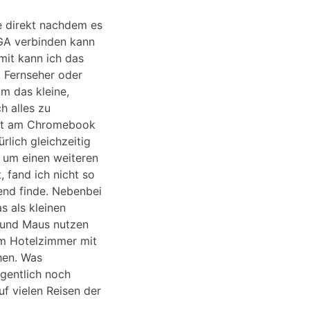
be direkt nachdem es
GA verbinden kann
mit kann ich das
 Fernseher oder
um das kleine,
h alles zu
Port am Chromebook
rlich gleichzeitig
 um einen weiteren
, fand ich nicht so
erend finde. Nebenbei
s als kleinen
r und Maus nutzen
em Hotelzimmer mit
hen. Was
igentlich noch
f vielen Reisen der