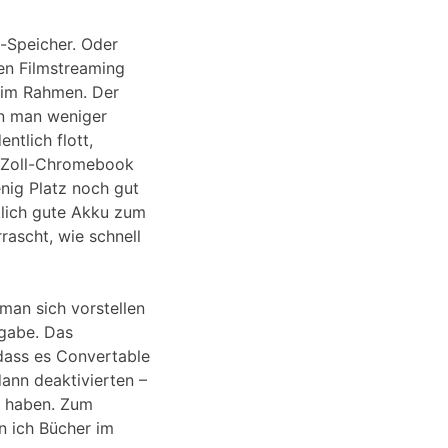
h-Speicher. Oder
en Filmstreaming
 im Rahmen. Der
nn man weniger
ntlich flott,
6-Zoll-Chromebook
nig Platz noch gut
klich gute Akku zum
rascht, wie schnell
 man sich vorstellen
rgabe. Das
 dass es Convertable
dann deaktivierten –
so haben. Zum
n ich Bücher im