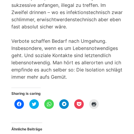
sukzessive anfangen, illegal zu treffen. Im
Zweifel drinnen – wo es infektionstechnisch zwar
schlimmer, erwischtwerdenstechnisch aber eben
fast absolut sicher wäre.
Verbote schaffen Bedarf nach Umgehung.
Insbesondere, wenn es um Lebensnotwendiges
geht. Und soziale Kontakte sind letztendlich
lebensnotwendig. Man hört es allerorten und ich
empfinde es auch selber so: Die Isolation schlägt
immer mehr aufs Gemüt.
Sharing is caring
K
K
K
K
K
K
l
l
l
l
l
l
i
i
i
i
i
i
c
c
c
c
c
c
k
k
k
k
k
k
,
,
e
e
,
e
u
u
n
n
u
n
Ähnliche Beiträge
m
m
,
,
m
z