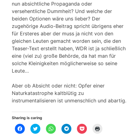
nun absichtliche Propaganda oder
versehentliche Dummheit? Und welche der
beiden Optionen wäre uns lieber? Der
zugehörige Audio-Beitrag spricht übrigens eher
für Ersteres aber der muss ja nicht von den
gleichen Leuten gemacht worden sein, die den
Teaser-Text erstellt haben, WDR ist ja schließlich
eine (viel zu) große Behörde, da hat man für
solche Kleinigkeiten möglicherweise so seine
Leute…
Aber ob Absicht oder nicht: Opfer einer
Naturkatastrophe kaltblütig zu
instrumentalisieren ist unmenschlich und abartig.
Sharing is caring
K
K
K
K
K
K
l
l
l
l
l
l
i
i
i
i
i
i