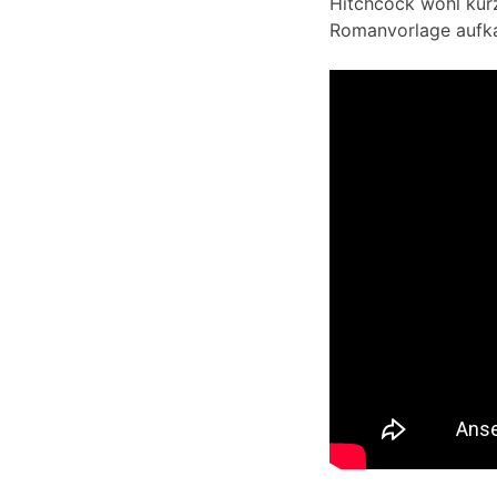
Hitchcock wohl kurz
Romanvorlage aufka