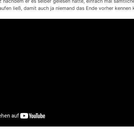
 nachdem er es selber gelesen hatte, einfach mal sämtlich
ufen ließ, damit auch ja niemand das Ende vorher kennen 