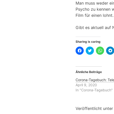
Man muss weder ein
Psycho zu kennen wär
Film für einen lohnt.
Gibt es aktuell auf 
Sharing is caring
K
K
K
l
l
l
l
i
i
i
i
c
c
c
k
k
k
,
,
e
u
u
n
Ähnliche Beiträge
m
m
,
,
a
ü
u
u
b
m
Corona-Tagebuch: Tele
f
e
a
April 9, 2020
F
r
u
a
T
f
f
In "Corona-Tagebuch"
c
w
W
e
i
h
b
t
a
l
o
t
t
o
e
s
Veröffentlicht unte
k
r
A
r
z
z
p