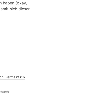
n haben (okay,
damit sich dieser
h: Vermeintlich
ebuch"