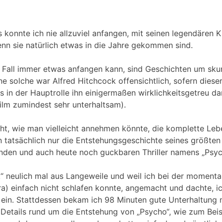
 konnte ich nie allzuviel anfangen, mit seinen legendären K
nn sie natürlich etwas in die Jahre gekommen sind.
 Fall immer etwas anfangen kann, sind Geschichten um skur
ine solche war Alfred Hitchcock offensichtlich, sofern diese
 in der Hauptrolle ihn einigermaßen wirklichkeitsgetreu da
Film zumindest sehr unterhaltsam).
icht, wie man vielleicht annehmen könnte, die komplette Le
 tatsächlich nur die Entstehungsgeschichte seines größten
den und auch heute noch guckbaren Thriller namens „Psyc
“ neulich mal aus Langeweile und weil ich bei der momenta
a) einfach nicht schlafen konnte, angemacht und dachte, i
ein. Stattdessen bekam ich 98 Minuten gute Unterhaltung 
 Details rund um die Entstehung von „Psycho“, wie zum Beis