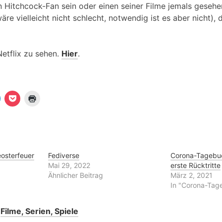
 Hitchcock-Fan sein oder einen seiner Filme jemals gesehe
e vielleicht nicht schlecht, notwendig ist es aber nicht), 
Netflix zu sehen.
Hier
.
K
K
K
l
l
i
i
c
c
c
k
k
k
e
,
e
n
u
n
m
z
u
a
u
m
u
m
osterfeuer
Fediverse
Corona-Tagebuc
a
f
A
Mai 29, 2022
erste Rücktritte
u
P
u
o
s
Ähnlicher Beitrag
März 2, 2021
T
c
d
In "Corona-Tag
e
k
r
e
u
e
t
c
g
z
k
r
Filme, Serien, Spiele
u
e
a
t
n