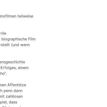
inofilmen teilweise
rile
r biographische Film
rstellt (und wenn
bensgeschichte
 Erfolges, einem
ho“.
nen Affenhitze
ch penn dann
mit zahllosen
piel, dass