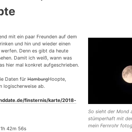
pte
end mit ein paar Freunden auf dem
trinken und hin und wieder einen
 werfen. Denn es gibt da heute
 sehen. Damit ich weiß, wann was
das hier mal konkret aufgeschrieben.
die Daten für
Hamburg
Hoopte,
n logischerweise ab.
ddate.de/finsternis/karte/2018-
So sieht der Mond a
stümperhaft mit d
mein Fernrohr fotog
: 1h 42m 56s