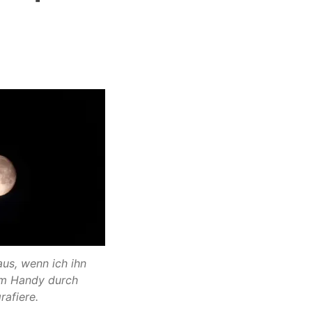
us, wenn ich ihn
em Handy durch
rafiere.