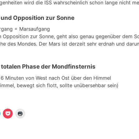
enheiten wird die ISS wahrscheinlich schon lange nicht meh
 und Opposition zur Sonne
ergang = Marsaufgang
in Opposition zur Sonne, geht also genau gegenüber dem S
ähe des Mondes. Der Mars ist derzeit sehr erdnah und daru
 totalen Phase der Mondfinsternis
in 6 Minuten von West nach Ost über den Himmel
immel, bewegt sich flott, sollte unübersehbar sein)
K
K
K
l
l
i
i
c
c
c
k
k
k
e
,
e
n
u
n