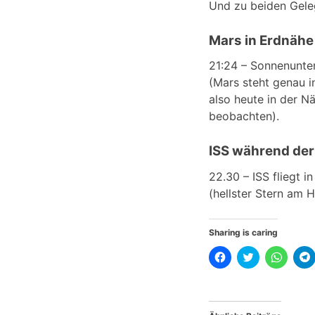
Und zu beiden Geleg
Mars in Erdnähe
21:24 – Sonnenunt
(Mars steht genau 
also heute in der N
beobachten).
ISS während der
22.30 – ISS fliegt 
(hellster Stern am H
Sharing is caring
K
K
K
l
l
l
l
i
i
i
i
c
c
c
k
k
k
,
,
e
u
u
n