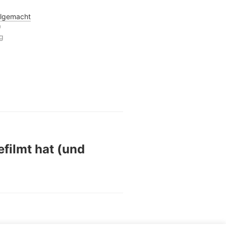
llgemacht
0
ag
filmt hat (und