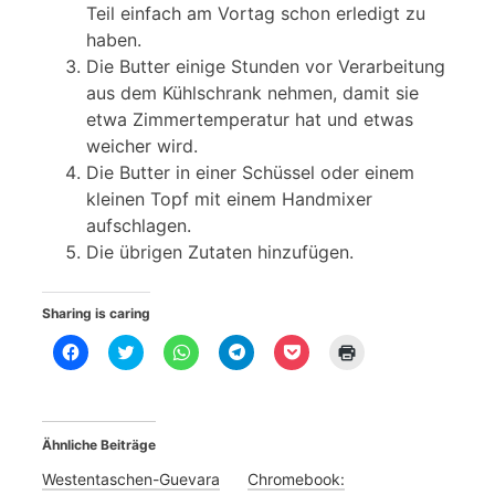
Teil einfach am Vortag schon erledigt zu
haben.
Die Butter einige Stunden vor Verarbeitung
aus dem Kühlschrank nehmen, damit sie
etwa Zimmertemperatur hat und etwas
weicher wird.
Die Butter in einer Schüssel oder einem
kleinen Topf mit einem Handmixer
aufschlagen.
Die übrigen Zutaten hinzufügen.
Sharing is caring
K
K
K
K
K
K
l
l
l
l
l
l
i
i
i
i
i
i
c
c
c
c
c
c
k
k
k
k
k
k
,
,
e
e
,
e
u
u
n
n
u
n
Ähnliche Beiträge
m
m
,
,
m
z
a
ü
u
u
a
u
u
b
m
m
u
m
Westentaschen-Guevara
Chromebook:
f
e
a
a
f
A