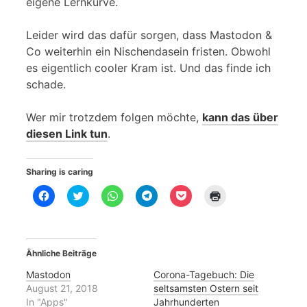
eigene Lernkurve.
Leider wird das dafür sorgen, dass Mastodon &
Co weiterhin ein Nischendasein fristen. Obwohl
es eigentlich cooler Kram ist. Und das finde ich
schade.
Wer mir trotzdem folgen möchte,
kann das über
diesen Link tun
.
Sharing is caring
K
K
K
K
K
K
l
l
l
l
l
l
i
i
i
i
i
i
c
c
c
c
c
c
k
k
k
k
k
k
,
,
e
e
,
e
u
u
n
n
u
n
Ähnliche Beiträge
m
m
,
,
m
z
a
ü
u
u
a
u
u
b
m
m
u
m
Mastodon
Corona-Tagebuch: Die
f
e
a
a
f
A
August 21, 2018
seltsamsten Ostern seit
F
r
u
u
P
u
a
T
f
f
o
s
In "Apps"
Jahrhunderten