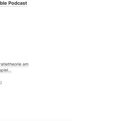
bble Podcast
tietheorie am
spiel…
ag