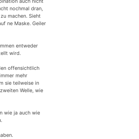
bination auch nicht
lucht nochmal dran,
 zu machen. Sieht
 auf ne Maske. Geiler
enommen entweder
llt wird.
en offensichtlich
h immer mehr
 sie teilweise in
 zweiten Welle, wie
en wie ja auch wie
.
haben.