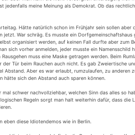
Ist jedenfalls meine Meinung als Demokrat. Ob das rechtlich
rteitag. Hätte natürlich schon im Frühjahr sein sollen abe
n jetzt. War schräg. Es musste ein Dorfgemeinschaftshaus 
lbst organisiert werden, auf keinen Fall durfte aber zum Be
man sich vorher anmelden, jeder musste ein Namensschild 
 Rausgehen muss eine Maske getragen werden. Beim Ruml
or der Tür beim Rauchen auch nicht. Es gab Zweiertische u
iel Abstand. Aber es war erlaubt, rumzulaufen, zu anderen z
an hätte sich den Abstand auch sparen können.
er mal schwer nachvollziehbar, welchen Sinn das alles so ha
 logischen Regeln sorgt man halt weiterhin dafür, dass die 
ieren.
 eben diese Idiotendemos wie in Berlin.