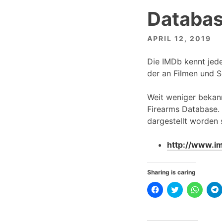
Databa
APRIL 12, 2019
Die IMDb kennt jed
der an Filmen und S
Weit weniger bekann
Firearms Database. 
dargestellt worden 
http://www.im
Sharing is caring
K
K
K
l
l
l
l
i
i
i
i
c
c
c
k
k
k
,
,
e