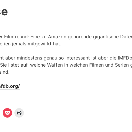
se
er Filmfreund: Eine zu Amazon gehörende gigantische Date
erien jemals mitgewirkt hat.
t aber mindestens genau so interessant ist aber die IMFDb,
Sie listet auf, welche Waffen in welchen Filmen und Serien 
sind.
fdb.org/
K
K
K
l
l
i
i
c
c
c
k
k
k
e
,
e