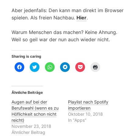
Aber jedenfalls: Den kann man direkt im Browser
spielen. Als freien Nachbau.
Hier
.
Warum Menschen das machen? Keine Ahnung.
Weil so geil war der nun auch wieder nicht.
Sharing is caring
K
K
K
K
K
K
l
l
l
l
l
l
i
i
i
i
i
i
c
c
c
c
c
c
k
k
k
k
k
k
,
,
e
e
,
e
u
u
n
n
u
n
Ähnliche Beiträge
m
m
,
,
m
z
a
ü
u
u
a
u
u
b
m
m
u
m
Augen auf bei der
Playlist nach Spotify
f
e
a
a
f
A
Berufswahl (wenn es zu
importieren
F
r
u
u
P
u
a
T
f
f
o
s
Höflichkeit schon nicht
Oktober 10, 2018
c
w
W
T
c
d
reicht)
In "Apps"
e
i
h
e
k
r
b
t
a
l
e
u
November 23, 2018
o
t
t
e
t
c
Ähnlicher Beitrag
o
e
s
g
z
k