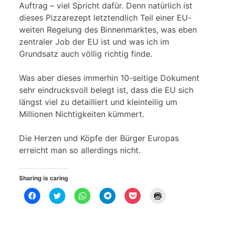
Auftrag – viel Spricht dafür. Denn natürlich ist
dieses Pizzarezept letztendlich Teil einer EU-
weiten Regelung des Binnenmarktes, was eben
zentraler Job der EU ist und was ich im
Grundsatz auch völlig richtig finde.
Was aber dieses immerhin 10-seitige Dokument
sehr eindrucksvoll belegt ist, dass die EU sich
längst viel zu detailliert und kleinteilig um
Millionen Nichtigkeiten kümmert.
Die Herzen und Köpfe der Bürger Europas
erreicht man so allerdings nicht.
Sharing is caring
K
K
K
K
K
K
l
l
l
l
l
l
i
i
i
i
i
i
c
c
c
c
c
c
k
k
k
k
k
k