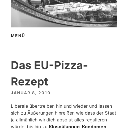
Zum
Inhalt
springen
MENÜ
Das EU-Pizza-
Rezept
JANUAR 8, 2019
Liberale übertreiben hin und wieder und lassen
sich zu Äußerungen hinreißen wie dass der Staat
ja allmählich wirklich absolut alles regulieren
würde, bis hin zu
Klospülungen, Kondomen