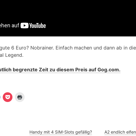
 gute 6 Euro? Nobrainer. Einfach machen und dann ab in die
al Legend.
tlich begrenzte Zeit zu diesem Preis auf Gog.com.
K
K
K
l
l
i
i
c
c
c
k
k
k
e
,
e
n
u
n
m
z
u
a
u
m
u
m
Handy mit 4 SIM-Slots gefällig?
A2 endlich elfen
a
f
A