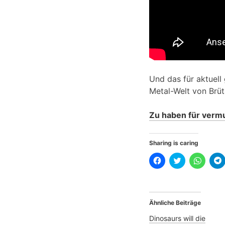
Und das für aktuell
Metal-Welt von Brüt
Zu haben für vermu
Sharing is caring
K
K
K
l
l
l
l
i
i
i
i
c
c
c
k
k
k
,
,
e
u
u
n
Ähnliche Beiträge
m
m
,
,
a
ü
u
u
b
m
Dinosaurs will die
f
e
a