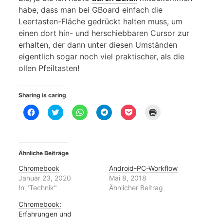
habe, dass man bei GBoard einfach die
Leertasten-Fläche gedrückt halten muss, um
einen dort hin- und herschiebbaren Cursor zur
erhalten, der dann unter diesen Umständen
eigentlich sogar noch viel praktischer, als die
ollen Pfeiltasten!
Sharing is caring
K
K
K
K
K
K
l
l
l
l
l
l
i
i
i
i
i
i
c
c
c
c
c
c
k
k
k
k
k
k
,
,
e
e
,
e
u
u
n
n
u
n
Ähnliche Beiträge
m
m
,
,
m
z
a
ü
u
u
a
u
u
b
m
m
u
m
Chromebook
Android-PC-Workflow
f
e
a
a
f
A
Januar 23, 2020
Mai 8, 2018
F
r
u
u
P
u
a
T
f
f
o
s
In "Technik"
Ähnlicher Beitrag
c
w
W
T
c
d
e
i
h
e
k
r
Chromebook:
b
t
a
l
e
u
o
t
t
e
t
c
Erfahrungen und